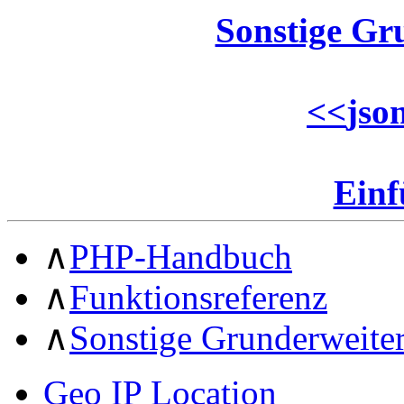
Sonstige Gr
<<
jso
Ein
∧
PHP-Handbuch
∧
Funktionsreferenz
∧
Sonstige Grunderweite
Geo IP Location