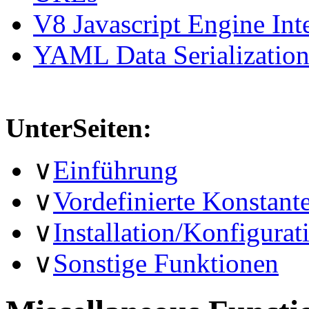
V8 Javascript Engine Int
YAML Data Serializatio
UnterSeiten:
∨
Einführung
∨
Vordefinierte Konstant
∨
Installation/Konfigurat
∨
Sonstige Funktionen