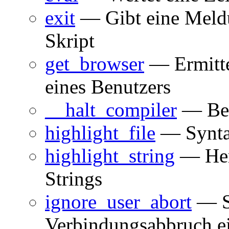
exit
— Gibt eine Meldu
Skript
get_browser
— Ermitte
eines Benutzers
__halt_compiler
— Bee
highlight_file
— Syntax
highlight_string
— Her
Strings
ignore_user_abort
— St
Verbindungsabbruch ein