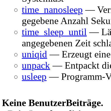
time_nanosleep
— Verz
gegebene Anzahl Sek
time_sleep_until
— Läs
angegebenen Zeit schl
uniqid
— Erzeugt eine 
unpack
— Entpackt die
usleep
— Programm-Ve
Keine BenutzerBeiträge.