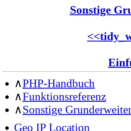
Sonstige Gr
<<
tidy_
Ein
∧
PHP-Handbuch
∧
Funktionsreferenz
∧
Sonstige Grunderweite
Geo IP Location