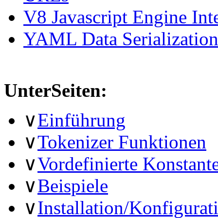
V8 Javascript Engine Int
YAML Data Serializatio
UnterSeiten:
∨
Einführung
∨
Tokenizer Funktionen
∨
Vordefinierte Konstant
∨
Beispiele
∨
Installation/Konfigurat