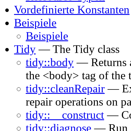
Vordefinierte Konstanten
Beispiele
Beispiele
Tidy
— The Tidy class
tidy::body
— Returns a
the <body> tag of the t
tidy::cleanRepair
— Exe
repair operations on 
tidy::__construct
— Con
tidy::diagnose
— Run c