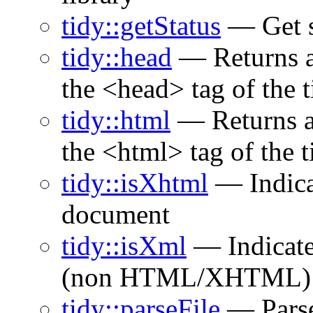
tidy::getStatus
— Get s
tidy::head
— Returns a 
the <head> tag of the t
tidy::html
— Returns a 
the <html> tag of the t
tidy::isXhtml
— Indica
document
tidy::isXml
— Indicates
(non HTML/XHTML)
tidy::parseFile
— Parse