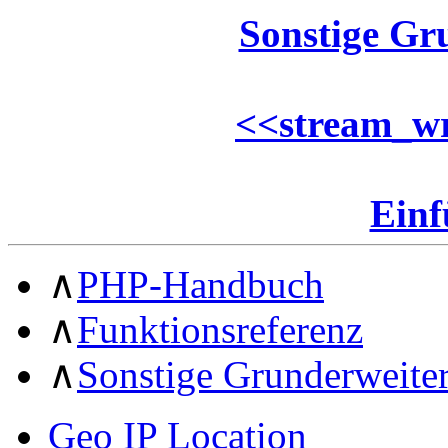
Sonstige Gr
<<
stream_wr
Ein
∧
PHP-Handbuch
∧
Funktionsreferenz
∧
Sonstige Grunderweite
Geo IP Location