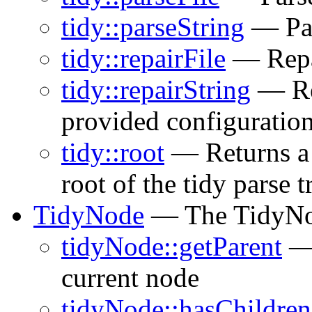
tidy::parseString
— Par
tidy::repairFile
— Repair
tidy::repairString
— Rep
provided configuration
tidy::root
— Returns a 
root of the tidy parse t
TidyNode
— The TidyNo
tidyNode::getParent
— 
current node
tidyNode::hasChildren