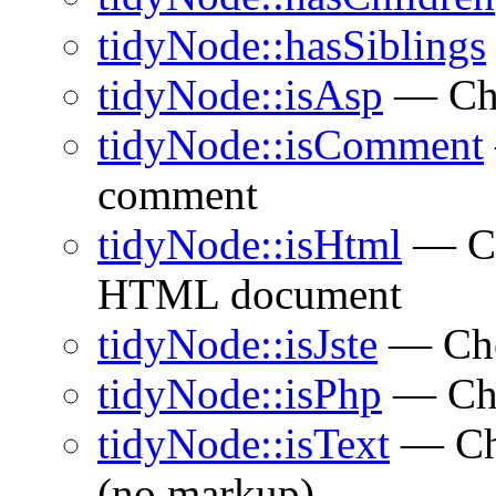
tidyNode::hasSiblings
tidyNode::isAsp
— Che
tidyNode::isComment
comment
tidyNode::isHtml
— Che
HTML document
tidyNode::isJste
— Chec
tidyNode::isPhp
— Che
tidyNode::isText
— Che
(no markup)