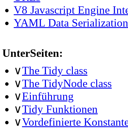
V8 Javascript Engine Int
YAML Data Serializatio
UnterSeiten:
∨
The Tidy class
∨
The TidyNode class
∨
Einführung
∨
Tidy Funktionen
∨
Vordefinierte Konstant