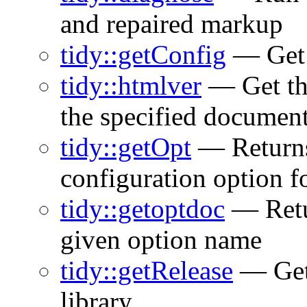
and repaired markup
tidy::getConfig
— Get 
tidy::htmlver
— Get th
the specified documen
tidy::getOpt
— Returns 
configuration option f
tidy::getoptdoc
— Retur
given option name
tidy::getRelease
— Get 
library