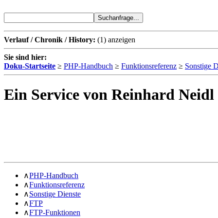
Verlauf / Chronik / History:
(1)
anzeigen
Sie sind hier:
Doku-Startseite
≥
PHP-Handbuch
≥
Funktionsreferenz
≥
Sonstige D
Ein Service von Reinhard Neidl
∧
PHP-Handbuch
∧
Funktionsreferenz
∧
Sonstige Dienste
∧
FTP
∧
FTP-Funktionen