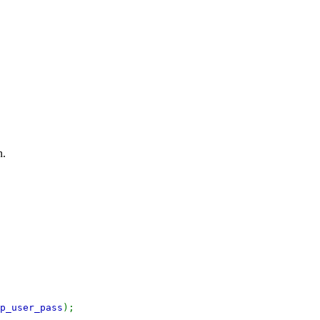
n.
p_user_pass
);