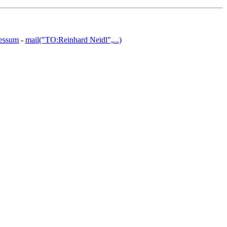
essum
-
mail("TO:Reinhard Neidl",...)