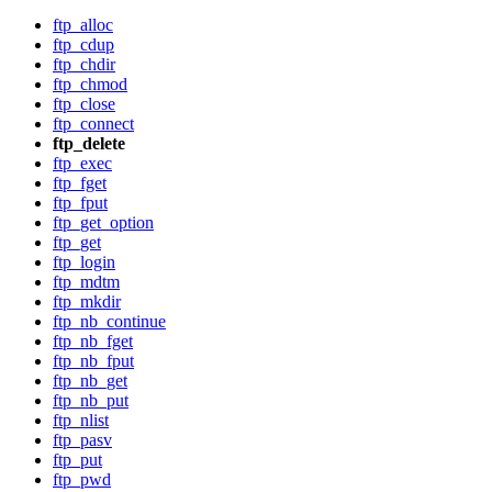
ftp_alloc
ftp_cdup
ftp_chdir
ftp_chmod
ftp_close
ftp_connect
ftp_delete
ftp_exec
ftp_fget
ftp_fput
ftp_get_option
ftp_get
ftp_login
ftp_mdtm
ftp_mkdir
ftp_nb_continue
ftp_nb_fget
ftp_nb_fput
ftp_nb_get
ftp_nb_put
ftp_nlist
ftp_pasv
ftp_put
ftp_pwd