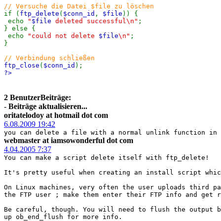
// Versuche die Datei $file zu löschen
if (
ftp_delete
(
$conn_id
,
$file
)) {
echo
"
$file
deleted successful\n"
;
} else {
echo
"could not delete
$file
\n"
;
}
// Verbindung schließen
ftp_close
(
$conn_id
);
?>
2 BenutzerBeiträge:
-
Beiträge aktualisieren...
oritatelodoy at hotmail dot com
6.08.2009 19:42
you can delete a file with a normal unlink function in 
webmaster at iamsowonderful dot com
4.04.2005 7:37
You can make a script delete itself with ftp_delete!
It's pretty useful when creating an install script whic
On Linux machines, very often the user uploads third pa
the FTP user ; make them enter their FTP info and get r
Be careful, though. You will need to flush the output b
up ob_end_flush for more info.