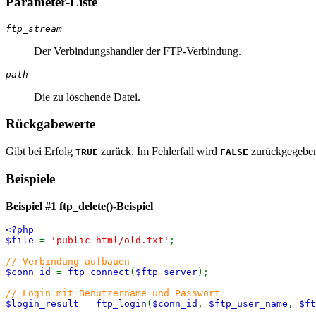
Parameter-Liste
ftp_stream
Der Verbindungshandler der FTP-Verbindung.
path
Die zu löschende Datei.
Rückgabewerte
Gibt bei Erfolg
zurück. Im Fehlerfall wird
zurückgegebe
TRUE
FALSE
Beispiele
Beispiel #1
ftp_delete()
-Beispiel
<?php
$file
=
'public_html/old.txt'
;
// Verbindung aufbauen
$conn_id
=
ftp_connect
(
$ftp_server
);
// Login mit Benutzername und Passwort
$login_result
=
ftp_login
(
$conn_id
,
$ftp_user_name
,
$ft