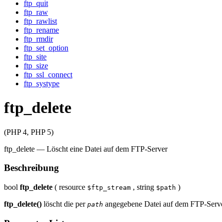
ftp_quit
ftp_raw
ftp_rawlist
ftp_rename
ftp_rmdir
ftp_set_option
ftp_site
ftp_size
ftp_ssl_connect
ftp_systype
ftp_delete
(PHP 4, PHP 5)
ftp_delete
—
Löscht eine Datei auf dem FTP-Server
Beschreibung
bool
ftp_delete
(
resource
,
string
)
$ftp_stream
$path
ftp_delete()
löscht die per
angegebene Datei auf dem FTP-Serve
path