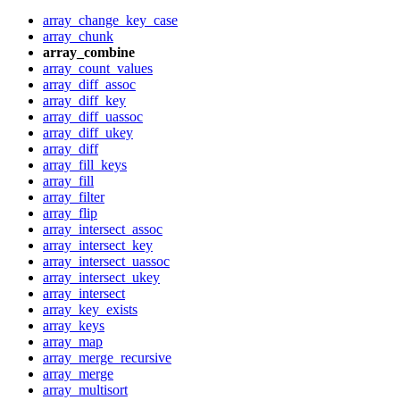
array_change_key_case
array_chunk
array_combine
array_count_values
array_diff_assoc
array_diff_key
array_diff_uassoc
array_diff_ukey
array_diff
array_fill_keys
array_fill
array_filter
array_flip
array_intersect_assoc
array_intersect_key
array_intersect_uassoc
array_intersect_ukey
array_intersect
array_key_exists
array_keys
array_map
array_merge_recursive
array_merge
array_multisort