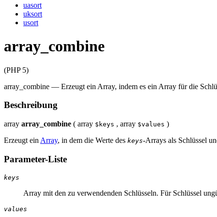
uasort
uksort
usort
array_combine
(PHP 5)
array_combine
—
Erzeugt ein Array, indem es ein Array für die Schl
Beschreibung
array
array_combine
(
array
,
array
)
$keys
$values
Erzeugt ein
Array
, in dem die Werte des
-Arrays als Schlüssel u
keys
Parameter-Liste
keys
Array mit den zu verwendenden Schlüsseln. Für Schlüssel ung
values