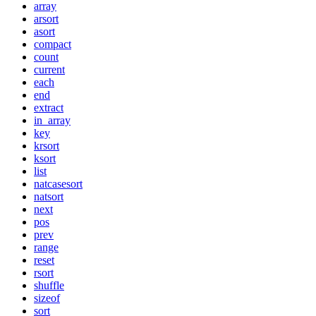
array
arsort
asort
compact
count
current
each
end
extract
in_array
key
krsort
ksort
list
natcasesort
natsort
next
pos
prev
range
reset
rsort
shuffle
sizeof
sort