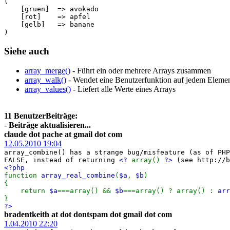
(

    [gruen]  => avokado

    [rot]    => apfel

    [gelb]   => banane

Siehe auch
array_merge()
- Führt ein oder mehrere Arrays zusammen
array_walk()
- Wendet eine Benutzerfunktion auf jedem Elemen
array_values()
- Liefert alle Werte eines Arrays
11 BenutzerBeiträge:
-
Beiträge aktualisieren...
claude dot pache at gmail dot com
12.05.2010 19:04
array_combine() has a strange bug/misfeature (as of PH
FALSE, instead of returning
<?
array()
?>
(see http://b
<?php
function
array_real_combine
(
$a
,
$b
)
{
return
$a
===array() &&
$b
===array() ? array() :
arr
}
?>
bradentkeith at dot dontspam dot gmail dot com
1.04.2010 22:20