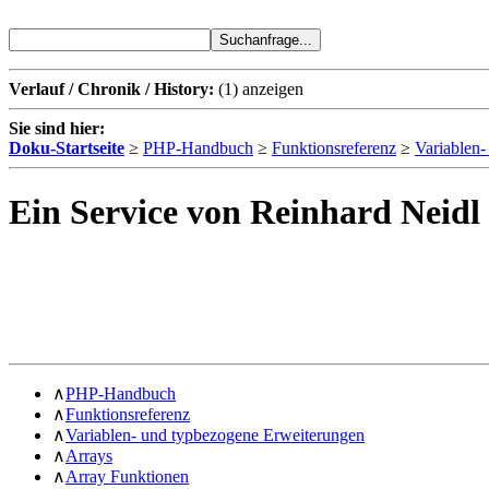
Verlauf / Chronik / History:
(1)
anzeigen
Sie sind hier:
Doku-Startseite
≥
PHP-Handbuch
≥
Funktionsreferenz
≥
Variablen
Ein Service von Reinhard Neidl
∧
PHP-Handbuch
∧
Funktionsreferenz
∧
Variablen- und typbezogene Erweiterungen
∧
Arrays
∧
Array Funktionen