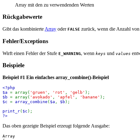
Array mit den zu verwendenden Werten
Rückgabewerte
Gibt das kombinierte
Array
oder
zurück, wenn die Anzahl von El
FALSE
Fehler/Exceptions
Wirft einen Fehler der Stufe
, wenn
und
entw
E_WARNING
keys
values
Beispiele
Beispiel #1 Ein einfaches
array_combine()
-Beispiel
<?php
$a
= array(
'gruen'
,
'rot'
,
'gelb'
);
$b
= array(
'avokado'
,
'apfel'
,
'banane'
);
$c
=
array_combine
(
$a
,
$b
);
print_r
(
$c
);
?>
Das oben gezeigte Beispiel erzeugt folgende Ausgabe:
Array
