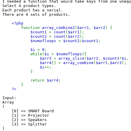
I needed a function that would take keys from one unequ
Select 4 product types.
Each product has a serial.
There are 4 sets of products.
<?php
function
array_combine2
(
$arr1
,
$arr2
) {
$count1
=
count
(
$arr1
);
$count2
=
count
(
$arr2
);
$numofloops
=
$count2
/
$count1
;
$i
=
0
;
while(
$i
<
$numofloops
){
$arr3
=
array_slice
(
$arr2
,
$count1
*
$i
,
$arr4
[] =
array_combine
(
$arr1
,
$arr3
);
$i
++;
}
return
$arr4
;
}
?>
Input:
Array
(
[0] => SMART Board
[1] => Projector
[2] => Speakers
[3] => Splitter
)