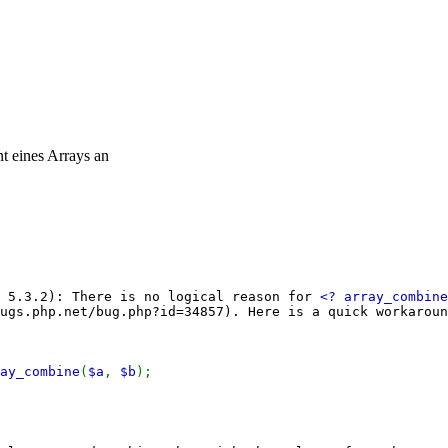
t eines Arrays an
P 5.3.2): There is no logical reason for
<? array_combine
ugs.php.net/bug.php?id=34857). Here is a quick workaroun
ay_combine
(
$a
,
$b
);