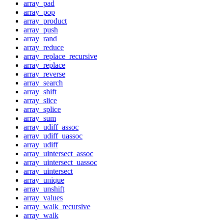
array_pad
array_pop
array_product
array_push
array_rand
array_reduce
array_replace_recursive
array_replace
array_reverse
array_search
array_shift
array_slice
array_splice
array_sum
array_udiff_assoc
array_udiff_uassoc
array_udiff
array_uintersect_assoc
array_uintersect_uassoc
array_uintersect
array_unique
array_unshift
array_values
array_walk_recursive
array_walk