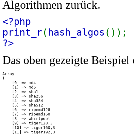
Algorithmen zurück.
<?php
print_r
(
hash_algos
());
?>
Das oben gezeigte Beispiel
Array

(

    [0] => md4

    [1] => md5

    [2] => sha1

    [3] => sha256

    [4] => sha384

    [5] => sha512

    [6] => ripemd128

    [7] => ripemd160

    [8] => whirlpool

    [9] => tiger128,3

    [10] => tiger160,3

    [11] => tiger192,3
