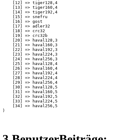
    [12] => tiger128,4

    [13] => tiger160,4

    [14] => tiger192,4

    [15] => snefru

    [16] => gost

    [17] => adler32

    [18] => crc32

    [19] => crc32b

    [20] => haval128,3

    [21] => haval160,3

    [22] => haval192,3

    [23] => haval224,3

    [24] => haval256,3

    [25] => haval128,4

    [26] => haval160,4

    [27] => haval192,4

    [28] => haval224,4

    [29] => haval256,4

    [30] => haval128,5

    [31] => haval160,5

    [32] => haval192,5

    [33] => haval224,5

    [34] => haval256,5

3 BenutzerBeiträge: