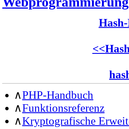
Webprogrammierung
Hash-
<<
Hash
has
∧
PHP-Handbuch
∧
Funktionsreferenz
∧
Kryptografische Erwei