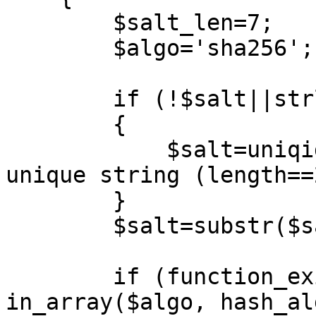
$salt_len=7;
$algo='sha256';
if (!$salt||strlen
{
$salt=uniqid(ra
unique string (length==
}
$salt=substr($salt
if (function_exist
in_array($algo, hash_al