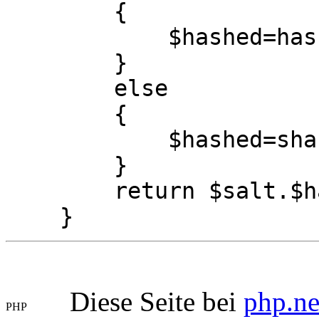
{
$hashed=hash($al
}
else
{
$hashed=sha1($s
}
return $salt.$ha
}
Diese Seite bei
php.ne