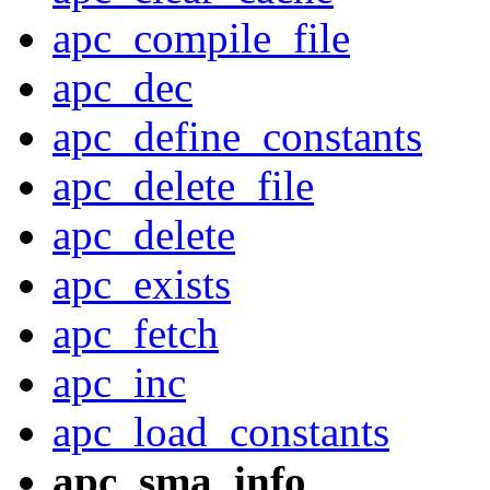
apc_compile_file
apc_dec
apc_define_constants
apc_delete_file
apc_delete
apc_exists
apc_fetch
apc_inc
apc_load_constants
apc_sma_info