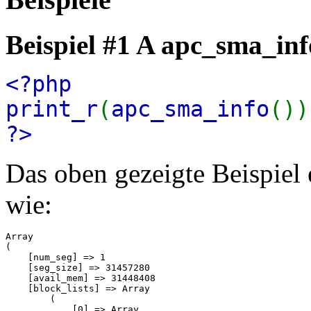
Beispiel #1 A
apc_sma_inf
<?php
print_r
(
apc_sma_info
())
?>
Das oben gezeigte Beispiel
wie:
Array

(

    [num_seg] => 1

    [seg_size] => 31457280

    [avail_mem] => 31448408

    [block_lists] => Array

        (

            [0] => Array
