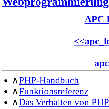
Webprogrammierung
APC 
<<
apc_l
apc
∧
PHP-Handbuch
∧
Funktionsreferenz
∧
Das Verhalten von PHP