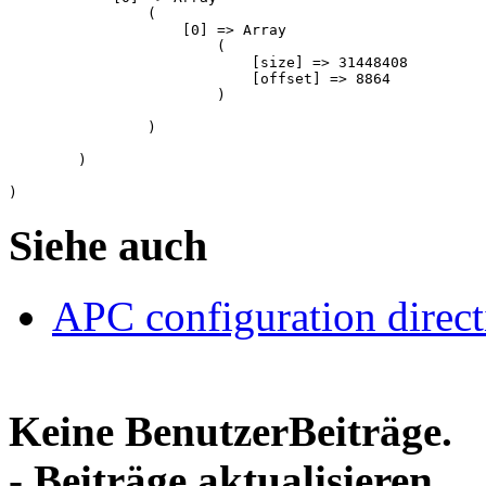
                (

                    [0] => Array

                        (

                            [size] => 31448408

                            [offset] => 8864

                        )

                )

        )

Siehe auch
APC configuration direct
Keine BenutzerBeiträge.
-
Beiträge aktualisieren...