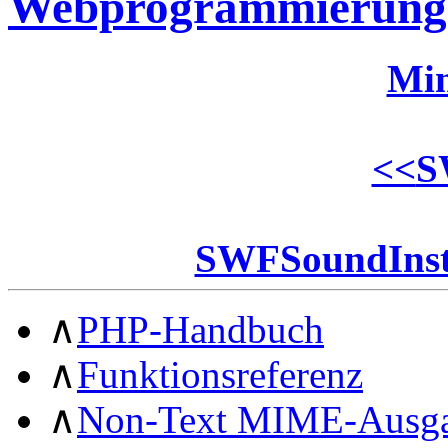
Webprogrammierung
Min
<<
S
SWFSoundInst
∧
PHP-Handbuch
∧
Funktionsreferenz
∧
Non-Text MIME-Ausg