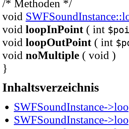
/* Methoden */
void
SWFSoundInstance::l
void
loopInPoint
(
int
$po
void
loopOutPoint
(
int
$p
void
noMultiple
(
void
)
}
Inhaltsverzeichnis
SWFSoundInstance->lo
SWFSoundInstance->loo