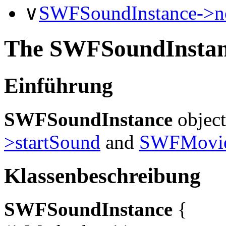
∨
SWFSoundInstance->n
The SWFSoundInstanc
Einführung
SWFSoundInstance
object
>startSound
and
SWFMovie
Klassenbeschreibung
SWFSoundInstance
{