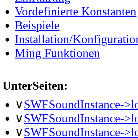
Vordefinierte Konstanten
Beispiele
Installation/Konfiguratio
Ming Funktionen
UnterSeiten:
∨
SWFSoundInstance->l
∨
SWFSoundInstance->lo
∨
SWFSoundInstance->l