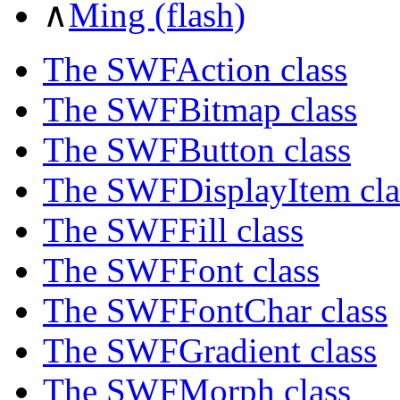
∧
Ming (flash)
The SWFAction class
The SWFBitmap class
The SWFButton class
The SWFDisplayItem cla
The SWFFill class
The SWFFont class
The SWFFontChar class
The SWFGradient class
The SWFMorph class