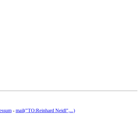
essum
-
mail("TO:Reinhard Neidl",...)