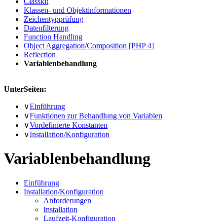
Classkit
Klassen- und Objektinformationen
Zeichentypprüfung
Datenfilterung
Function Handling
Object Aggregation/Composition [PHP 4]
Reflection
Variablenbehandlung
UnterSeiten:
∨
Einführung
∨
Funktionen zur Behandlung von Variablen
∨
Vordefinierte Konstanten
∨
Installation/Konfiguration
Variablenbehandlung
Einführung
Installation/Konfiguration
Anforderungen
Installation
Laufzeit-Konfiguration