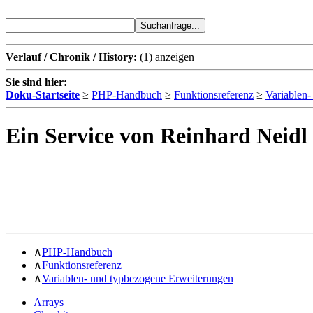
Verlauf / Chronik / History:
(1)
anzeigen
Sie sind hier:
Doku-Startseite
≥
PHP-Handbuch
≥
Funktionsreferenz
≥
Variablen
Ein Service von Reinhard Neidl
∧
PHP-Handbuch
∧
Funktionsreferenz
∧
Variablen- und typbezogene Erweiterungen
Arrays