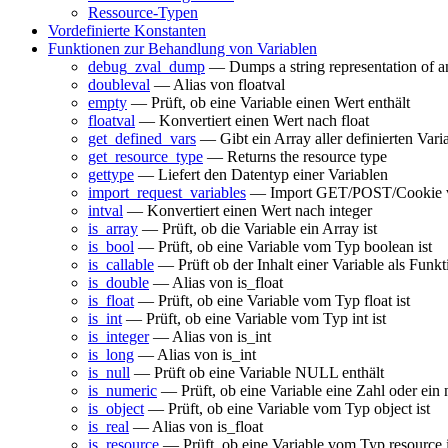
Ressource-Typen
Vordefinierte Konstanten
Funktionen zur Behandlung von Variablen
debug_zval_dump
— Dumps a string representation of an
doubleval
— Alias von floatval
empty
— Prüft, ob eine Variable einen Wert enthält
floatval
— Konvertiert einen Wert nach float
get_defined_vars
— Gibt ein Array aller definierten Vari
get_resource_type
— Returns the resource type
gettype
— Liefert den Datentyp einer Variablen
import_request_variables
— Import GET/POST/Cookie vari
intval
— Konvertiert einen Wert nach integer
is_array
— Prüft, ob die Variable ein Array ist
is_bool
— Prüft, ob eine Variable vom Typ boolean ist
is_callable
— Prüft ob der Inhalt einer Variable als Funk
is_double
— Alias von is_float
is_float
— Prüft, ob eine Variable vom Typ float ist
is_int
— Prüft, ob eine Variable vom Typ int ist
is_integer
— Alias von is_int
is_long
— Alias von is_int
is_null
— Prüft ob eine Variable NULL enthält
is_numeric
— Prüft, ob eine Variable eine Zahl oder ein 
is_object
— Prüft, ob eine Variable vom Typ object ist
is_real
— Alias von is_float
is_resource
— Prüft, ob eine Variable vom Typ resource i