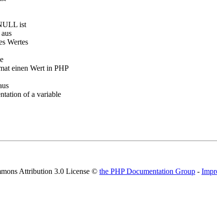
 NULL ist
 aus
es Wertes
le
mat einen Wert in PHP
aus
ntation of a variable
mons Attribution 3.0 License ©
the PHP Documentation Group
-
Impr