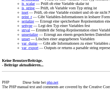
is_scalar
— Prüft ob eine Variable skalar ist
is_string
— Prüft, ob Variable vom Typ string ist
isset
— Prüft, ob eine Variable existiert und ob sie nicht
print_r
— Gibt Variablen-Informationen in lesbarer Form
serialize
— Erzeugt eine speicherbare Repräsentation ein
settype
— Legt den Typ einer Variablen fest
strval
— Ermittelt die String-Repräsentation einer Variab
unserialize
— Erzeugt aus einem gespeicherten Datenfor
unset
— Löschen einer angegebenen Variablen
var_dump
— Gibt alle Informationen zu einer Variablen 
var_export
— Outputs or returns a parsable string represe
Keine BenutzerBeiträge.
-
Beiträge aktualisieren...
Diese Seite bei
php.net
The PHP manual text and comments are covered by the Creative Com