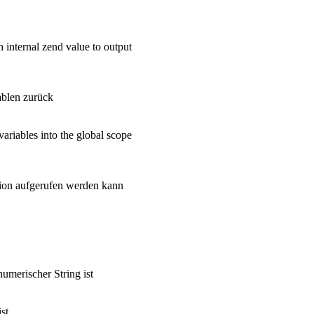
 internal zend value to output
ablen zurück
ables into the global scope
tion aufgerufen werden kann
numerischer String ist
st