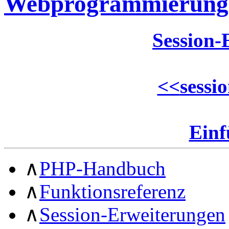
Webprogrammierung
Session-
<<
sessi
Ein
∧
PHP-Handbuch
∧
Funktionsreferenz
∧
Session-Erweiterungen