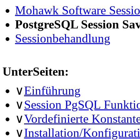
Mohawk Software Sessio
PostgreSQL Session Sa
Sessionbehandlung
UnterSeiten:
∨
Einführung
∨
Session PgSQL Funkti
∨
Vordefinierte Konstant
∨
Installation/Konfigurat