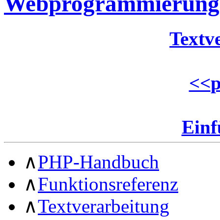
Webprogrammierung
Textv
<<
p
Ein
∧
PHP-Handbuch
∧
Funktionsreferenz
∧
Textverarbeitung