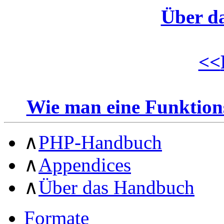
Über d
<<
Wie man eine Funktionsd
∧
PHP-Handbuch
∧
Appendices
∧
Über das Handbuch
Formate